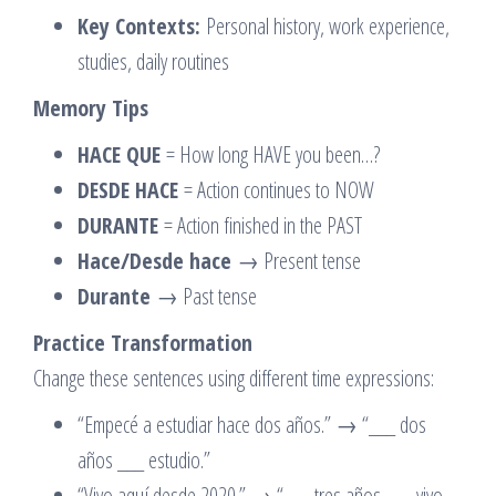
Key Contexts:
Personal history, work experience,
studies, daily routines
Memory Tips
HACE QUE
= How long HAVE you been…?
DESDE HACE
= Action continues to NOW
DURANTE
= Action finished in the PAST
Hace/Desde hace
→ Present tense
Durante
→ Past tense
Practice Transformation
Change these sentences using different time expressions:
“Empecé a estudiar hace dos años.” → “___ dos
años ___ estudio.”
“Vivo aquí desde 2020.” → “___ tres años ___ vivo