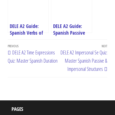
DELE A2 Guide:
DELE A2 Guide:
Spanish Verbs of
Spanish Passive
Change and
Voice –
Post
Transformation
Introduction
Previous
PREVIOUS
NEXT
Next
DELE A2 Time Expressions
DELE A2 Impersonal Se Quiz:
navigation
Post
Post
Quiz: Master Spanish Duration
Master Spanish Passive &
Impersonal Structures
PAGES