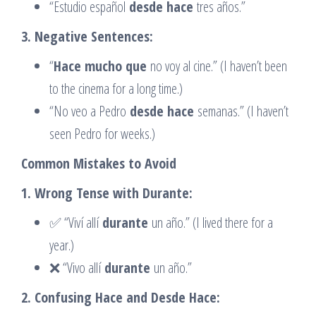
“Estudio español
desde hace
tres años.”
3. Negative Sentences:
“
Hace mucho que
no voy al cine.” (I haven’t been
to the cinema for a long time.)
“No veo a Pedro
desde hace
semanas.” (I haven’t
seen Pedro for weeks.)
Common Mistakes to Avoid
1. Wrong Tense with Durante:
✅ “Viví allí
durante
un año.” (I lived there for a
year.)
❌ “Vivo allí
durante
un año.”
2. Confusing Hace and Desde Hace: